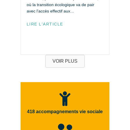
Ind
où la transition écologique va de pair
le
avec l’accès effectif aux…
ann
Fo
LIRE L'ARTICLE
dé
LI
VOIR PLUS
418
accompagnements vie sociale